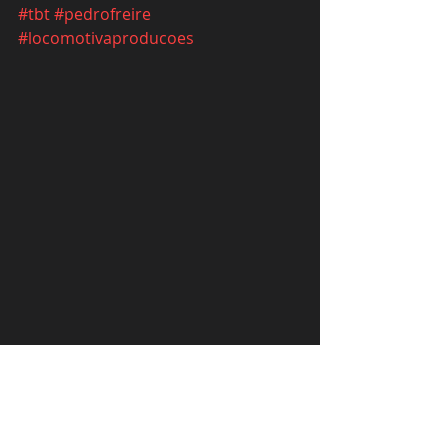
#tbt
#pedrofreire
#locomotivaproducoes
Comentários