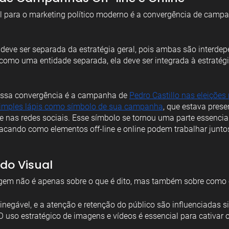
para o marketing político moderno é a convergência de campan
o deve ser separada da estratégia geral, pois ambas são interde
al como uma entidade separada, ela deve ser integrada à estratégi
ssa convergência é a campanha de 
Pedro Castillo nas eleiçõe
imples lápis como símbolo de sua campanha
, que estava prese
 e nas redes sociais. Esse símbolo se tornou uma parte essencia
cando como elementos off-line e online podem trabalhar juntos
do Visual
agem não é apenas sobre o que é dito, mas também sobre como 
negável, e a atenção e retenção do público são influenciadas s
O uso estratégico de imagens e vídeos é essencial para cativar o