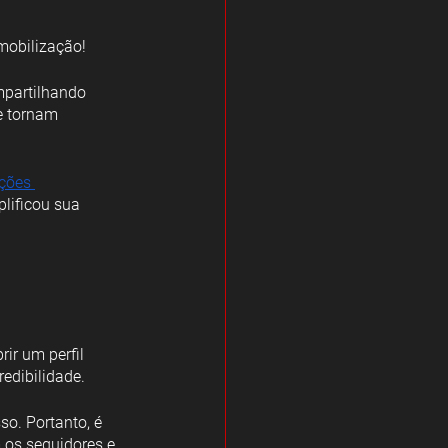
mobilização!
mpartilhando 
e tornam 
ções 
lificou sua 
ir um perfil 
redibilidade.
so. Portanto, é 
 os seguidores e 