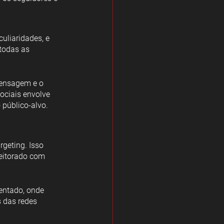
uliaridades, e 
todas as 
mensagem e o 
ociais envolve 
público-alvo.
geting. Isso 
eitorado com 
entado, onde 
 das redes 