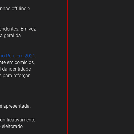
has off-line e 
pendentes. Em vez 
a geral da 
s no Peru em 2021
. 
nte em comícios, 
l da identidade 
 para reforçar 
é apresentada. 
ignificativamente 
 eleitorado.