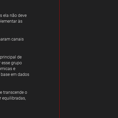
s ela não deve 
lementar às 
rnaram canais 
principal de 
r esse grupo 
ômicas e 
m base em dados 
de transcende o 
 equilibradas, 