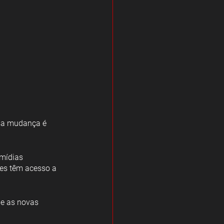
sa mudança é 
mídias 
res têm acesso a 
ue as novas 