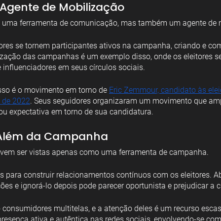
 Agente de Mobilização
as uma ferramenta de comunicação, mas também um agente de 
tores se tornem participantes ativos na campanha, criando e co
ização das campanhas é um exemplo disso, onde os eleitores s
 influenciadores em seus círculos sociais.
sso é o movimento em torno de 
Eric Zemmour, candidato às elei
s de 2022
. Seus seguidores organizaram um movimento que amp
iou expectativa em torno de sua candidatura.
s Além da Campanha
devem ser vistas apenas como uma ferramenta de campanha.
para construir relacionamentos contínuos com os eleitores. Abr
ões e ignorá-lo depois pode parecer oportunista e prejudicar a c
o consumidores multitelas, e a atenção deles é um recurso escas
resença ativa e autêntica nas redes sociais, envolvendo-se com