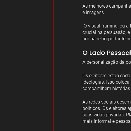
As melhores campanhas 
e imagens.
 O visual framing, ou a forma como uma mensagem é apresentada visualmente, desempenha um papel 
crucial na persuasão, 
um papel importante ne
O Lado Pessoal
A personalização da polí
Os eleitores estão cada
ideologias. Isso coloca
compartilhem histórias 
As redes sociais dese
políticos. Os eleitores
suas vidas privadas. P
mais informal e pessoal