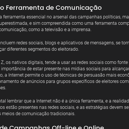
mo Ferramenta de Comunicação
ma ferramenta essencial no arsenal das campanhas políticas, ma
uperestimada, e sim compreendida como uma ferramenta comp
 comunicação, como a televisão e a imprensa. 
 incluem redes sociais, blogs e aplicativos de mensagens, se to
çar diferentes segmentos do eleitorado.
Z, os nativos digitais, tende a usar as redes sociais como fonte 
a importância de estar presente nas mídias sociais para alcança
o, a Internet permite o uso de técnicas de persuasão mais econ
ionamento de anúncios para grupos específicos de eleitores co
ses.
al lembrar que a Internet não é a única ferramenta, e a realida
s estão presentes nas redes sociais, e as estratégias devem ser
meios de comunicação tradicionais.
de Campanhas Off-line e Online