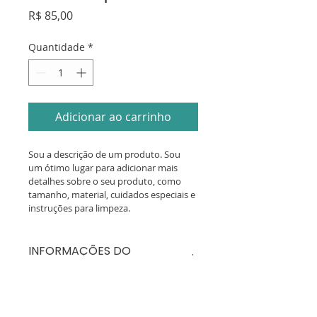
Preço
R$ 85,00
Quantidade
*
Adicionar ao carrinho
Sou a descrição de um produto. Sou 
um ótimo lugar para adicionar mais 
detalhes sobre o seu produto, como 
tamanho, material, cuidados especiais e 
instruções para limpeza.
INFORMAÇÕES DO
PRODUTO
Sou um detalhe do produto. Sou 
POLÍTICA DE RETORNO E
um ótimo lugar para adicionar 